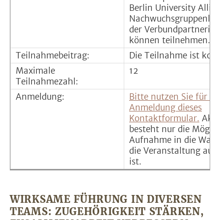
Berlin University Allia
Nachwuchsgruppenleit
der Verbundpartnerin
können teilnehmen.
Teilnahmebeitrag:
Die Teilnahme ist kost
Maximale
12
Teilnahmezahl:
Anmeldung:
Bitte nutzen Sie für Ih
Anmeldung dieses
Kontaktformular.
Aktu
besteht nur die Möglic
Aufnahme in die Warte
die Veranstaltung aus
ist.
WIRKSAME FÜHRUNG IN DIVERSEN
TEAMS: ZUGEHÖRIGKEIT STÄRKEN,