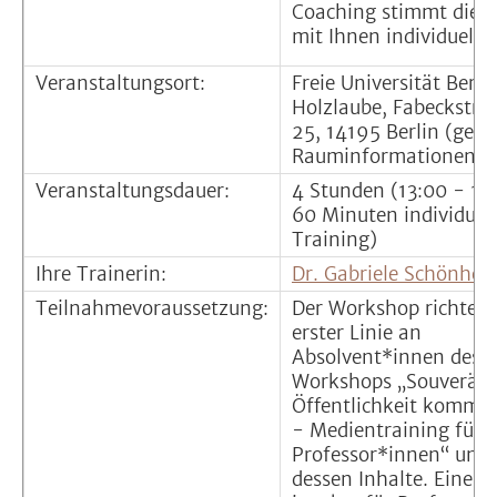
Coaching stimmt die T
mit Ihnen individuell a
Veranstaltungsort:
Freie Universität Berli
Holzlaube, Fabeckstra
25, 14195 Berlin (gen
Rauminformationen fo
Veranstaltungsdauer:
4 Stunden (13:00 - 17
60 Minuten individuel
Training)
Ihre Trainerin:
Dr. Gabriele Schönherr
Teilnahmevoraussetzung:
Der Workshop richtet s
erster Linie an
Absolvent*innen des
Workshops „Souverän 
Öffentlichkeit kommun
- Medientraining für
Professor*innen“ und v
dessen Inhalte. Eine 