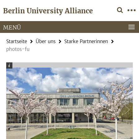
Springe
Service-
Berlin University Alliance
direkt
Navigation
zu
Inhalt
MENÜ
Startseite
Über uns
Starke Partnerinnen
photos-fu