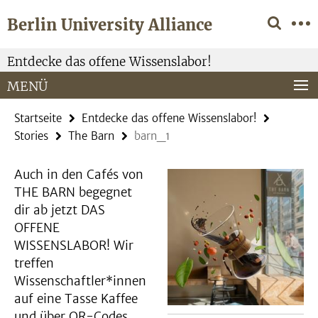
Springe
Service-
Berlin University Alliance
direkt
Navigation
zu
Inhalt
Entdecke das offene Wissenslabor!
MENÜ
Startseite
Entdecke das offene Wissenslabor!
Stories
The Barn
barn_1
Auch in den Cafés von
THE BARN begegnet
dir ab jetzt DAS
OFFENE
WISSENSLABOR! Wir
treffen
Wissenschaftler*innen
auf eine Tasse Kaffee
und über QR-Codes