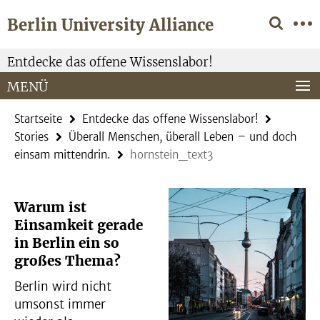
Springe
Service-
Berlin University Alliance
direkt
Navigation
zu
Inhalt
Entdecke das offene Wissenslabor!
MENÜ
Startseite
Entdecke das offene Wissenslabor!
Stories
Überall Menschen, überall Leben – und doch
einsam mittendrin.
hornstein_text3
Warum ist
Einsamkeit gerade
in Berlin ein so
großes Thema?
Berlin wird nicht
umsonst immer