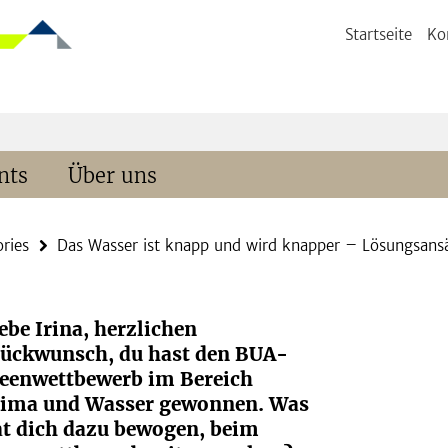
Startseite
Ko
nts
Über uns
ories
Das Wasser ist knapp und wird knapper – Lösungsans
ebe Irina, herzlichen
lückwunsch, du hast den BUA-
deenwettbewerb im Bereich
lima und Wasser gewonnen. Was
at dich dazu bewogen, beim