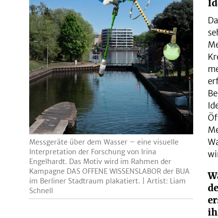
I
Da
se
Me
Kr
me
er
Be
Id
Öf
Me
Wa
Messgeräte über dem Wasser – eine visuelle
Interpretation der Forschung von Irina
wi
Engelhardt. Das Motiv wird im Rahmen der
Kampagne DAS OFFENE WISSENSLABOR der BUA
Wa
im Berliner Stadtraum plakatiert. | Artist: Liam
d
Schnell
er
ih