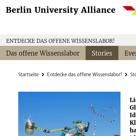
Springe
Service-
direkt
Navigation
zu
Inhalt
ENTDECKE DAS OFFENE WISSENSLABOR!
Das offene Wissenslabor
Stories
Eve
Startseite
Entdecke das offene Wissenslabor!
St
Li
G
I
K
h