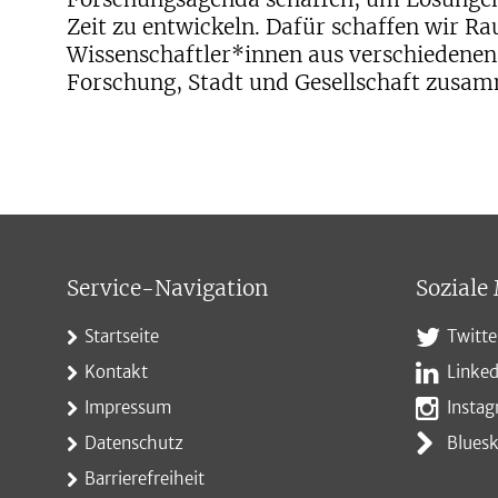
Zeit zu entwickeln. Dafür schaffen wir Ra
Wissenschaftler*innen aus verschiedenen
Forschung, Stadt und Gesellschaft zusa
Service-Navigation
Soziale
Startseite
Twitte
Kontakt
Linked
Impressum
Insta
Datenschutz
Blues
Barrierefreiheit