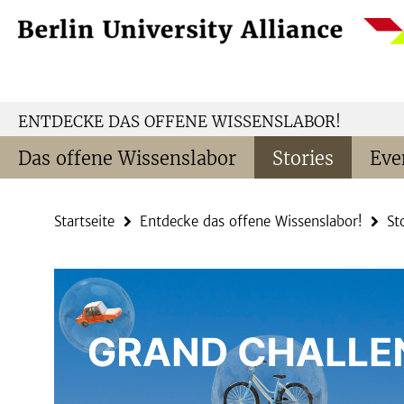
Springe
Service-
direkt
Navigation
zu
Inhalt
ENTDECKE DAS OFFENE WISSENSLABOR!
Das offene Wissenslabor
Stories
Eve
Startseite
Entdecke das offene Wissenslabor!
St