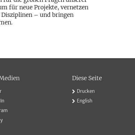
um für neue Projekte, vernetzen
 Disziplinen – und bringen
mmen.
 Medien
Diese Seite
r
Drucken
In
English
gram
ky