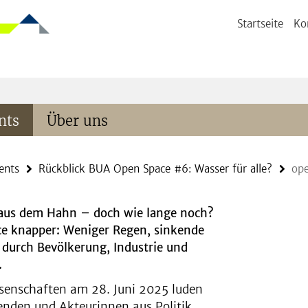
Startseite
Ko
nts
Über uns
ents
Rückblick BUA Open Space #6: Wasser für alle?
op
 aus dem Hahn – doch wie lange noch?
ce knapper: Weniger Regen, sinkende
durch Bevölkerung, Industrie und
.
senschaften am 28. Juni 2025 luden
enden und Akteurinnen aus Politik