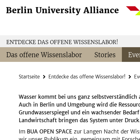
Springe
Service-
direkt
Navigation
zu
Inhalt
ENTDECKE DAS OFFENE WISSENSLABOR!
Das offene Wissenslabor
Stories
Eve
Startseite
Entdecke das offene Wissenslabor!
Ev
Wasser kommt bei uns ganz selbstverständlich
Auch in Berlin und Umgebung wird die Ressour
Grundwasserspiegel und ein wachsender Bedarf 
Landwirtschaft bringen das System unter Druck
Im
BUA OPEN SPACE
zur Langen Nacht der Wis
wir unser Publikum ein, gemeinsam mit Forsch