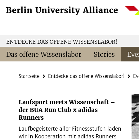
Springe
Service-
direkt
Navigation
zu
Inhalt
ENTDECKE DAS OFFENE WISSENSLABOR!
Das offene Wissenslabor
Stories
Eve
Startseite
Entdecke das offene Wissenslabor!
Ev
Laufsport meets Wissenschaft –
der BUA Run Club x adidas
Runners
Laufbegeisterte aller Fitnessstufen laden
wir in Kooperation mit adidas Runners