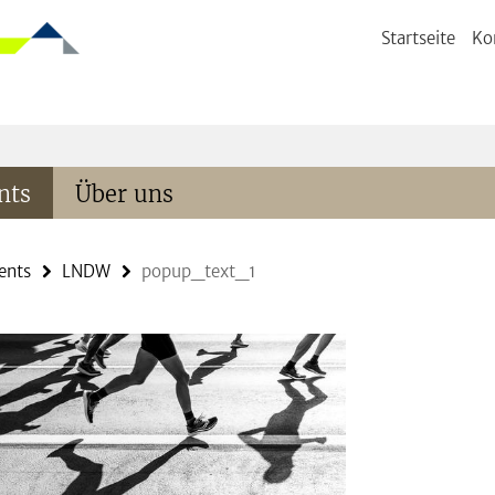
Startseite
Ko
nts
Über uns
ents
LNDW
popup_text_1