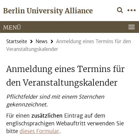
Springe
Service-
Berlin University Alliance
direkt
Navigation
zu
Inhalt
MENÜ
Startseite
News
Anmeldung eines Termins für den
Veranstaltungskalender
Anmeldung eines Termins für
den Veranstaltungskalender
Pflichtfelder sind mit einem Sternchen
gekennzeichnet.
Für einen
zusätzlichen
Eintrag auf dem
englischsprachigen Webauftritt verwenden Sie
bitte
dieses Formular
.