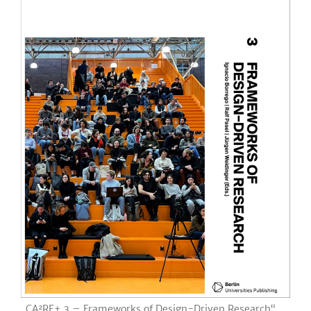
„CA²RE+ 3 – Frameworks of Design-Driven Research“