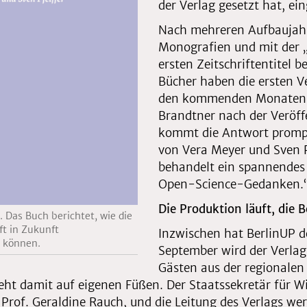
der Verlag gesetzt hat, ei
Nach mehreren Aufbaujahre
Monografien und mit der „
ersten Zeitschriftentitel b
Bücher haben die ersten 
den kommenden Monaten eb
Brandtner nach der Veröff
kommt die Antwort prompt:
von Vera Meyer und Sven Pei
behandelt ein spannendes 
Open-Science-Gedanken.
Die Produktion läuft, die 
 Das Buch berichtet, wie die
ft in Zukunft
Inzwischen hat BerlinUP d
 können.
September wird der Verlag 
Gästen aus der regionalen
eht damit auf eigenen Füßen. Der Staatssekretär für W
 Prof. Geraldine Rauch, und die Leitung des Verlags 