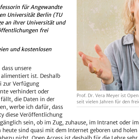
ofessorin für Angewandte
n Universität Berlin (TU
e an ihrer Universität und
öffentlichungen frei
eien und kostenlosen
, dass unsere
alimentiert ist. Deshalb
ei zur Verfügung
ente verhindert oder
Prof. Dr. Vera Meyer ist Ope
ällt, die Daten in der
seit vielen Jahren für den fr
en, werbe ich dafür, dass
y diese Veröffentlichung
ugänglich sein, ob im Zug, zuhause, im Intranet oder im
 heute sind quasi mit dem Internet geboren und holen s
 nahezu nicht. Open Access ist deshalb für die Lehre seh