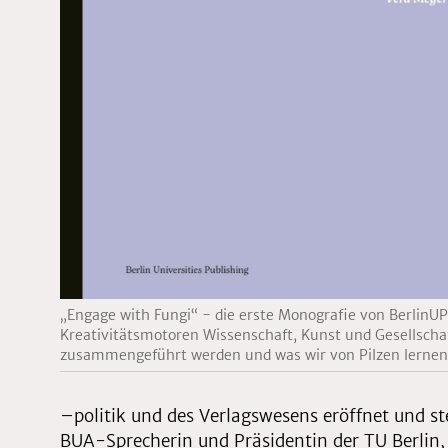
„Engage with Fungi“ - die erste Monografie von BerlinUP.
Kreativitätsmotoren Wissenschaft, Kunst und Gesellscha
zusammengeführt werden und was wir von Pilzen lernen
–politik und des Verlagswesens eröffnet und st
BUA-Sprecherin und Präsidentin der TU Berlin,