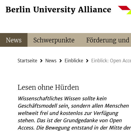
Springe
Service-
direkt
Navigation
zu
Inhalt
News
Schwerpunkte
Förderung und
Startseite
News
Einblicke
Einblick: Open Acc
Lesen ohne Hürden
Wissenschaftliches Wissen sollte kein
Geschäftsmodell sein, sondern allen Menschen
weltweit frei und kostenlos zur Verfügung
stehen. Das ist der Grundgedanke von Open
Access. Die Bewegung entstand in der Mitte der