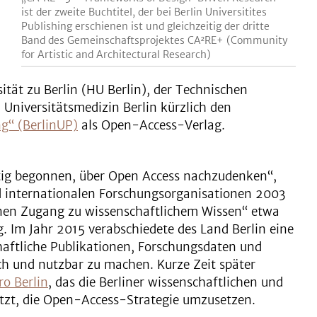
ist der zweite Buchtitel, der bei Berlin Universitites
Publishing erschienen ist und gleichzeitig der dritte
Band des Gemeinschaftsprojektes CA²RE+ (Community
for Artistic and Architectural Research)
tät zu Berlin (HU Berlin), der Technischen
– Universitätsmedizin Berlin kürzlich den
ng“ (BerlinUP)
als Open-Access-Verlag.
itig begonnen, über Open Access nachzudenken“,
d internationalen Forschungsorganisationen 2003
enen Zugang zu wissenschaftlichem Wissen“ etwa
. Im Jahr 2015 verabschiedete des Land Berlin eine
aftliche Publikationen, Forschungsdaten und
ch und nutzbar zu machen. Kurze Zeit später
o Berlin
, das die Berliner wissenschaftlichen und
ützt, die Open-Access-Strategie umzusetzen.