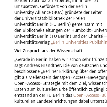
sondern auch daran arbeitet, ihn in die Tat
umzusetzen. Gefördert von der Berlin
University Alliance (BUA) gründete der Leiter
der Universitätsbibliothek der Freien
Universität Berlin (FU Berlin) gemeinsam mit
den Bibliotheksleitungen der Humboldt-Universi
Universität Berlin (TU Berlin) und der Charité 
Universitätsverlag
„Berlin Universities Publishi
Viel Zuspruch aus der Wissenschaft
„Gerade in Berlin haben wir schon sehr frühze
sagt Andreas Brandtner. Die von deutschen un
beschlossene „Berliner Erklärung über den off
gilt als Meilenstein der Open-Access-Bewegung
Open-Access-Strategie mit dem Ziel, wissensch
Daten zum kulturellen Erbe öffentlich zugängli
entstand an der FU Berlin das
Open-Access-Bür
kulturellen Landeseinrichtungen dabei unterst