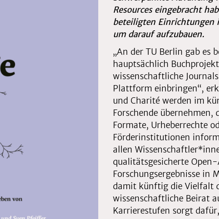
Resources eingebracht hab
beteiligten Einrichtungen
um darauf aufzubauen.
„An der TU Berlin gab es b
hauptsächlich Buchprojekte
wissenschaftliche Journal
Plattform einbringen“, er
und Charité werden im kün
Forschende übernehmen, d
Formate, Urheberrechte 
Förderinstitutionen infor
allen Wissenschaftler*inn
qualitätsgesicherte Open-
Forschungsergebnisse in 
damit künftig die Vielfalt
wissenschaftliche Beirat 
Karrierestufen sorgt dafür