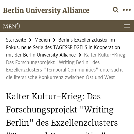
Springe
Service-
Berlin University Alliance
direkt
Navigation
zu
Inhalt
MENÜ
Startseite
Medien
Berlins Exzellenzcluster im
Fokus: neue Serie des TAGESSPIEGELS in Kooperation
mit der Berlin University Alliance
Kalter Kultur-Krieg:
Das Forschungsprojekt "Writing Berlin" des
Exzellenzclusters "Temporal Communities" untersucht
die literarische Konkurrenz zwischen Ost und West
Kalter Kultur-Krieg: Das
Forschungsprojekt "Writing
Berlin" des Exzellenzclusters