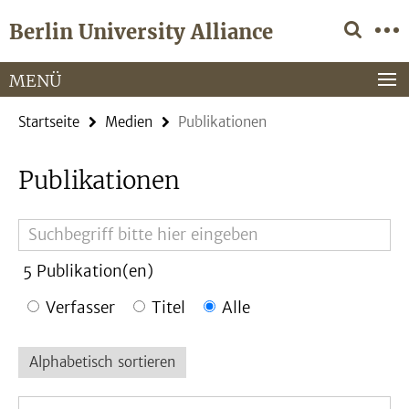
Springe
Service-
Berlin University Alliance
direkt
Navigation
zu
Inhalt
MENÜ
Startseite
Medien
Publikationen
Publikationen
Suchbegriff
5
Publikation(en)
Verfasser
Titel
Alle
Alphabetisch sortieren