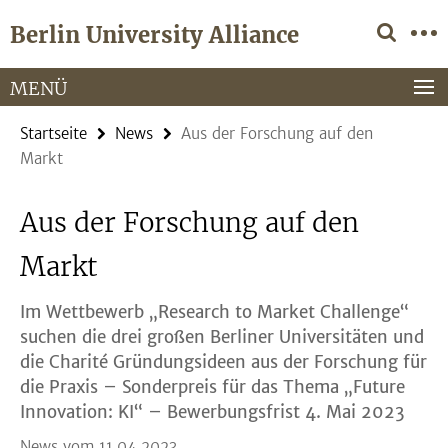
Springe
Service-
Berlin University Alliance
direkt
Navigation
zu
Inhalt
MENÜ
Startseite
News
Aus der Forschung auf den
Markt
Aus der Forschung auf den
Markt
Im Wettbewerb „Research to Market Challenge“
suchen die drei großen Berliner Universitäten und
die Charité Gründungsideen aus der Forschung für
die Praxis – Sonderpreis für das Thema „Future
Innovation: KI“ – Bewerbungsfrist 4. Mai 2023
News vom 11.04.2023