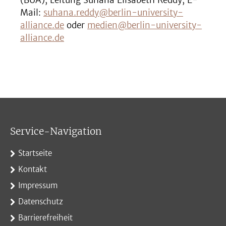
(BUA), Leitung Suhana Elisabeth Reddy, E-
Mail:
suhana.reddy@berlin-university-
alliance.de
oder
medien@berlin-university-
alliance.de
Service-Navigation
Startseite
Kontakt
Impressum
Datenschutz
Barrierefreiheit