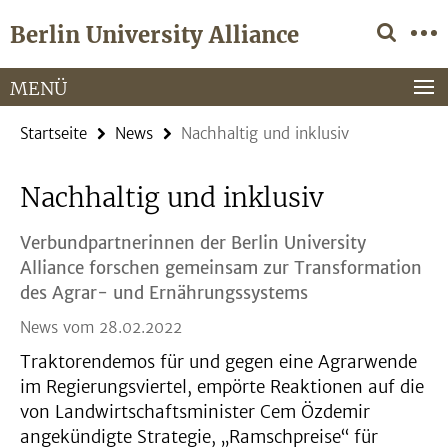
Springe
Service-
Berlin University Alliance
direkt
Navigation
zu
Inhalt
MENÜ
Startseite
News
Nachhaltig und inklusiv
Nachhaltig und inklusiv
Verbundpartnerinnen der Berlin University
Alliance forschen gemeinsam zur Transformation
des Agrar- und Ernährungssystems
News vom 28.02.2022
Traktorendemos für und gegen eine Agrarwende
im Regierungsviertel, empörte Reaktionen auf die
von Landwirtschaftsminister Cem Özdemir
angekündigte Strategie, „Ramschpreise“ für