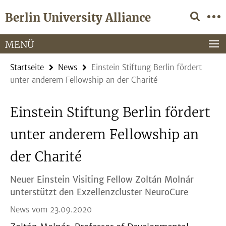
Springe
Service-
Berlin University Alliance
direkt
Navigation
zu
Inhalt
MENÜ
Startseite
News
Einstein Stiftung Berlin fördert
unter anderem Fellowship an der Charité
Einstein Stiftung Berlin fördert
unter anderem Fellowship an
der Charité
Neuer Einstein Visiting Fellow Zoltán Molnár
unterstützt den Exzellenzcluster NeuroCure
News vom 23.09.2020