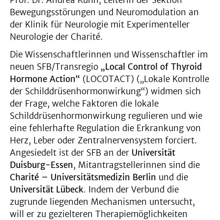
Prof. Dr. Andrea Kühn, Leiterin der Sektion
Bewegungsstörungen und Neuromodulation an
der Klinik für Neurologie mit Experimenteller
Neurologie der Charité.
Die Wissenschaftlerinnen und Wissenschaftler im
neuen SFB/Transregio
„Local Control of Thyroid
Hormone Action“
(LOCOTACT) („Lokale Kontrolle
der Schilddrüsenhormonwirkung“) widmen sich
der Frage, welche Faktoren die lokale
Schilddrüsenhormonwirkung regulieren und wie
eine fehlerhafte Regulation die Erkrankung von
Herz, Leber oder Zentralnervensystem forciert.
Angesiedelt ist der SFB an der
Universität
Duisburg-Essen
, Mitantragstellerinnen sind die
Charité – Universitätsmedizin Berlin
und die
Universität Lübeck
. Indem der Verbund die
zugrunde liegenden Mechanismen untersucht,
will er zu gezielteren Therapiemöglichkeiten