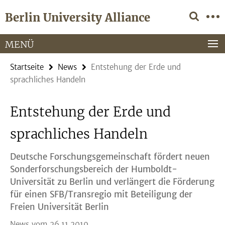
Springe
Service-
Berlin University Alliance
direkt
Navigation
zu
Inhalt
MENÜ
Startseite
News
Entstehung der Erde und
sprachliches Handeln
Entstehung der Erde und
sprachliches Handeln
Deutsche Forschungsgemeinschaft fördert neuen
Sonderforschungsbereich der Humboldt-
Universität zu Berlin und verlängert die Förderung
für einen SFB/Transregio mit Beteiligung der
Freien Universität Berlin
News vom 26.11.2019