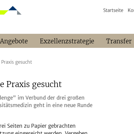
Startseite
Ko
 Angebote
Exzellenzstrategie
Transfer
 Praxis gesucht
ie Praxis gesucht
llenge"
im Verbund der drei großen
rsitätsmedizin
geht in eine neue Runde
ei Seiten zu Papier gebrachten
etzung eingereicht werden. Vergeben