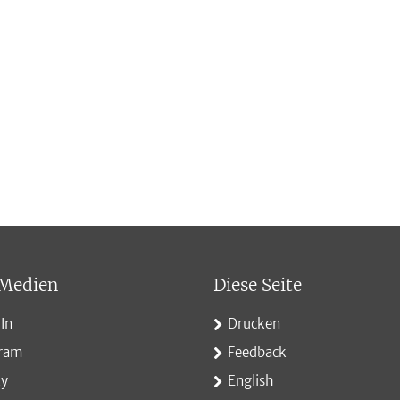
 Medien
Diese Seite
In
Drucken
gram
Feedback
ky
English