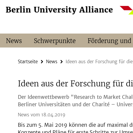
Springe
Service-
direkt
Navigation
zu
Inhalt
News
Schwerpunkte
Förderung und
Startseite
News
Ideen aus der Forschung für die
Ideen aus der Forschung für d
Der Ideenw
ettbewerb "Research to Market Cha
Berliner Universitäten und der Charité – Unive
News vom 18.04.2019
Bis zum 5. Mai 2019 können die auf maximal dr
Konzepte und Pläne für erste Schritte zur Ums