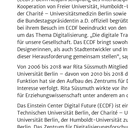
Kooperation von Freier Universität, Humboldt-U
der Charité – Universitätsmedizin Berlin sowie 
die Bundestagspräsidentin a.D. offiziell begrüß
bei ihrem Besuch im ECDF beeindruckt von den
um das Thema Digitalisierung. „Die digitale Tr
für unsere Gesellschaft. Das ECDF bringt sowoh
Designerinnen, als auch Stadtentwickler und I
dieser Herausforderung gemeinsam stellen“, sag
Von 2006 bis 2018 war Rita Süssmuth Mitglied
Universität Berlin – davon von 2010 bis 2018 de
Funktion hat sie den Aufbau des Zentrums für 
Interesse verfolgt. Rita Süssmuth wirkte vor ihr
für Erziehungswissenschaft unter anderem an 
Das Einstein Center Digital Future (ECDF) ist ein
Technischen Universität Berlin, der Charité – U
Universität Berlin, der Humboldt-Universität zu
Berlin. Das Zentrum für Digitalisierungsforschun