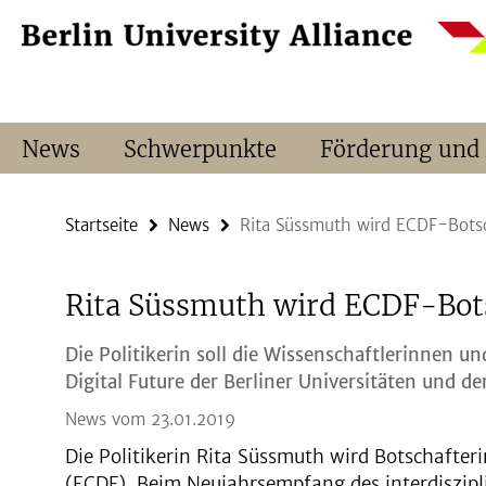
Springe
Service-
direkt
Navigation
zu
Inhalt
News
Schwerpunkte
Förderung und
Startseite
News
Rita Süssmuth wird ECDF-Botsc
Rita Süssmuth wird ECDF-Bot
Die Politikerin soll die Wissenschaftlerinnen u
Digital Future der Berliner Universitäten und de
News vom 23.01.2019
Die Politikerin Rita Süssmuth wird Botschafteri
(ECDF). Beim Neujahrsempfang des interdiszipl