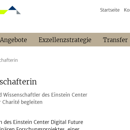
Startseite
Ko
 Angebote
Exzellenzstrategie
Transfer
hafterin
schafterin
nd Wissenschaftler des Einstein Center
r Charité begleiten
n des Einstein Center Digital Future
inären Forschungsprojektes, einer