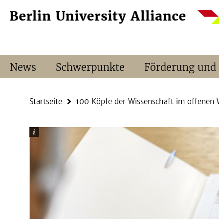
Springe
Service-
direkt
Navigation
zu
Inhalt
News
Schwerpunkte
Förderung und
Startseite
100 Köpfe der Wissenschaft im offenen 