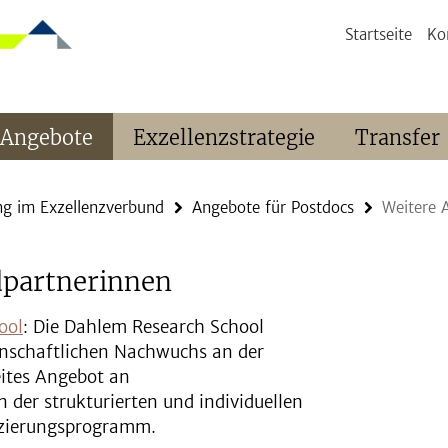
Startseite
Ko
 Angebote
Exzellenzstrategie
Transfer
ng im Exzellenzverbund
Angebote für Postdocs
Weitere 
dpartnerinnen
ool
: Die Dahlem Research School
senschaftlichen Nachwuchs an der
reites Angebot an
 der strukturierten und individuellen
fizierungsprogramm.