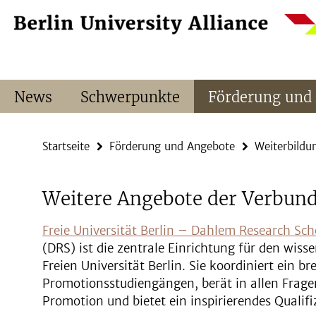
Springe
Service-
direkt
Navigation
zu
Inhalt
News
Schwerpunkte
Förderung und
Startseite
Förderung und Angebote
Weiterbildu
Weitere Angebote der Verbun
Freie Universität Berlin – Dahlem Research Sch
(DRS) ist die zentrale Einrichtung für den wis
Freien Universität Berlin. Sie koordiniert ein b
Promotionsstudiengängen, berät in allen Fragen
Promotion und bietet ein inspirierendes Quali