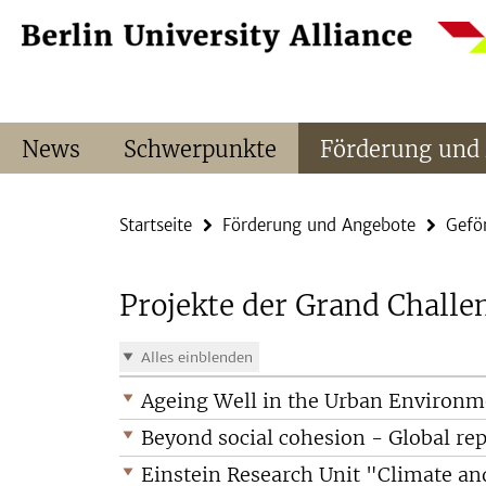
Springe
Service-
direkt
Navigation
zu
Inhalt
News
Schwerpunkte
Förderung und
Startseite
Förderung und Angebote
Gefö
Projekte der Grand Challen
Alles einblenden
Ageing Well in the Urban Environme
Beyond social cohesion - Global rep
Einstein Research Unit "Climate a