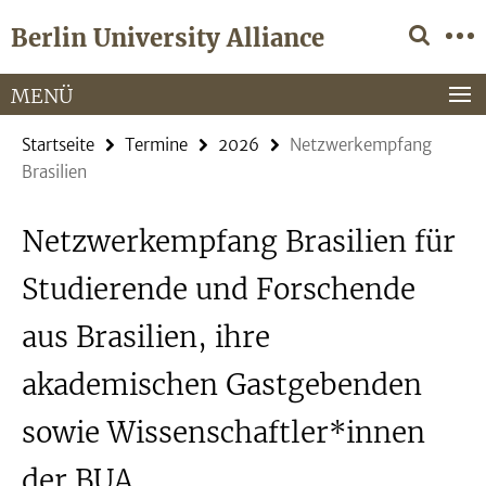
Springe
Service-
Berlin University Alliance
direkt
Navigation
zu
Inhalt
MENÜ
Startseite
Termine
2026
Netzwerkempfang
Brasilien
Netzwerkempfang Brasilien für
Studierende und Forschende
aus Brasilien, ihre
akademischen Gastgebenden
sowie Wissenschaftler*innen
der BUA