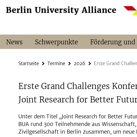
Springe
Service-
direkt
Navigation
zu
Inhalt
News
Schwerpunkte
Förderung und
Startseite
Termine
2026
Erste Grand Challe
Erste Grand Challenges Konfe
Joint Research for Better Futu
Unter dem Titel „Joint Research for Better Futu
BUA rund 300 Teilnehmende aus Wissenschaft, P
Zivilgesellschaft in Berlin zusammen, um neu