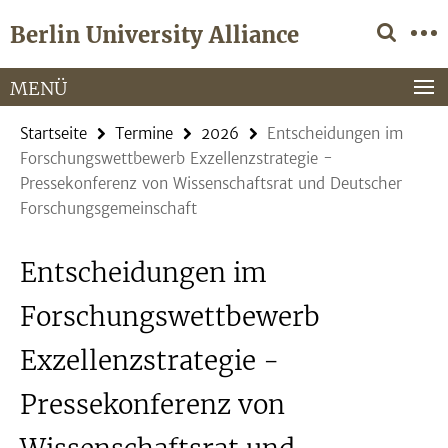
Springe
Service-
Berlin University Alliance
direkt
Navigation
zu
Inhalt
MENÜ
Startseite
Termine
2026
Entscheidungen im
Forschungswettbewerb Exzellenzstrategie -
Pressekonferenz von Wissenschaftsrat und Deutscher
Forschungsgemeinschaft
Entscheidungen im
Forschungswettbewerb
Exzellenzstrategie -
Pressekonferenz von