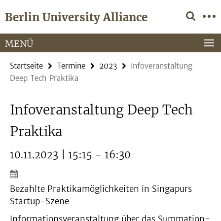
Springe
Service-
Berlin University Alliance
direkt
Navigation
zu
Inhalt
MENÜ
Startseite
Termine
2023
Infoveranstaltung
Deep Tech Praktika
Infoveranstaltung Deep Tech
Praktika
10.11.2023 | 15:15 - 16:30
Bezahlte Praktikamöglichkeiten in Singapurs
Startup-Szene
Informationsveranstaltung über das Summation-