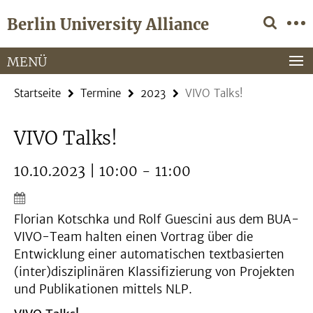
Springe
Service-
Berlin University Alliance
direkt
Navigation
zu
Inhalt
MENÜ
Startseite
Termine
2023
VIVO Talks!
VIVO Talks!
10.10.2023 | 10:00 - 11:00
Florian Kotschka und Rolf Guescini aus dem BUA-
VIVO-Team halten einen Vortrag über die
Entwicklung einer automatischen textbasierten
(inter)disziplinären Klassifizierung von Projekten
und Publikationen mittels NLP.