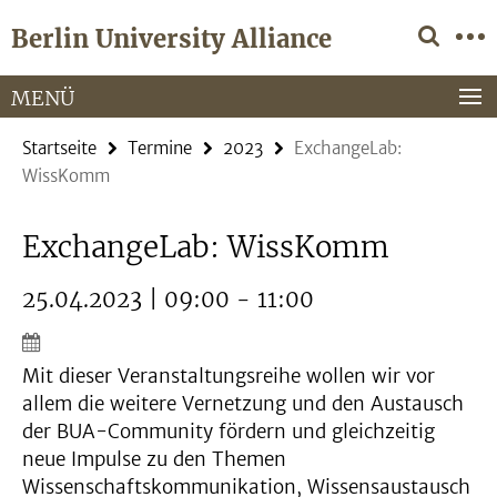
Springe
Service-
Berlin University Alliance
direkt
Navigation
zu
Inhalt
MENÜ
Startseite
Termine
2023
ExchangeLab:
WissKomm
ExchangeLab: WissKomm
25.04.2023 | 09:00 - 11:00
Mit dieser Veranstaltungsreihe wollen wir vor
allem die weitere Vernetzung und den Austausch
der BUA-Community fördern und gleichzeitig
neue Impulse zu den Themen
Wissenschaftskommunikation, Wissensaustausch