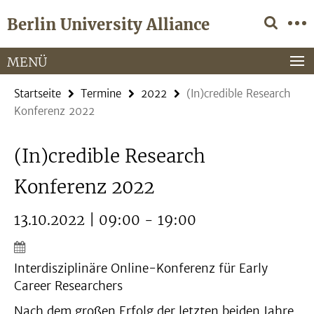
Springe
Service-
Berlin University Alliance
direkt
Navigation
zu
Inhalt
MENÜ
Startseite
Termine
2022
(In)credible Research
Konferenz 2022
(In)credible Research
Konferenz 2022
13.10.2022 | 09:00 - 19:00
Interdisziplinäre Online-Konferenz für Early
Career Researchers
Nach dem großen Erfolg der letzten beiden Jahre