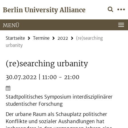
Springe
Service-
Berlin University Alliance
direkt
Navigation
zu
Inhalt
MENÜ
Startseite
Termine
2022
(re)searching
urbanity
(re)searching urbanity
30.07.2022 | 11:00 - 21:00
Stadtpolitisches Symposium interdisziplinärer
studentischer Forschung
Der urbane Raum als Schauplatz politischer
Konflikte und sozialer Aushandlungen hat