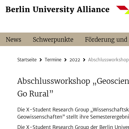
Springe
Service-
direkt
Navigation
zu
Inhalt
News
Schwerpunkte
Förderung und
Startseite
Termine
2022
Abschlussworkshop 
Abschlussworkshop „Geoscien
Go Rural”
Die X-Student Research Group „Wissenschafts
Geowissenschaften” stellt ihre Semesterergebni
Die X-Student Research Group der Berlin Univer