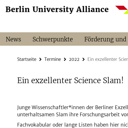
Springe
Service-
direkt
Navigation
zu
Inhalt
News
Schwerpunkte
Förderung und
Startseite
Termine
2022
Ein exzellenter Scie
Ein exzellenter Science Slam!
Junge Wissenschaftler*innen der Berliner Exzell
unterhaltsamen Slam ihre Forschungsarbeit vo
Fachvokabular oder lange Listen haben hier nich