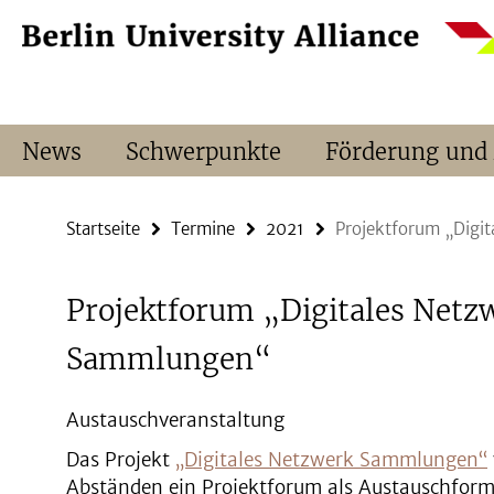
Springe
Service-
direkt
Navigation
zu
Inhalt
News
Schwerpunkte
Förderung und
Startseite
Termine
2021
Projektforum „Digi
Projektforum „Digitales Netz
Sammlungen“
Austauschveranstaltung
Das Projekt
„Digitales Netzwerk Sammlungen“
Abständen ein Projektforum als Austauschformat