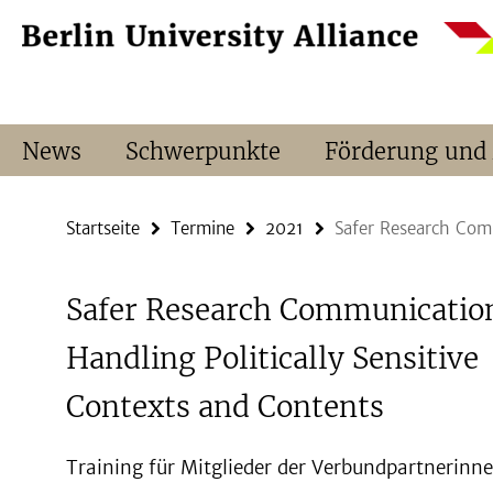
Springe
Service-
direkt
Navigation
zu
Inhalt
News
Schwerpunkte
Förderung und
Startseite
Termine
2021
Safer Research Comm
Safer Research Communicatio
Handling Politically Sensitive
Contexts and Contents
Training für Mitglieder der Verbundpartnerinn