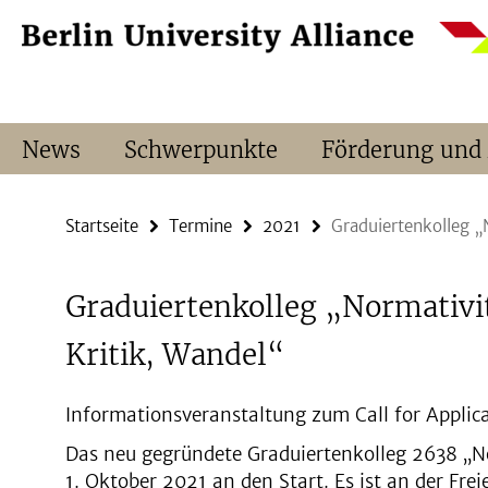
Springe
Service-
direkt
Navigation
zu
Inhalt
News
Schwerpunkte
Förderung und
Startseite
Termine
2021
Graduiertenkolleg „N
Graduiertenkolleg „Normativi
Kritik, Wandel“
Informationsveranstaltung zum Call for Applic
Das neu gegründete Graduiertenkolleg 2638 „No
1. Oktober 2021 an den Start. Es ist an der Fre