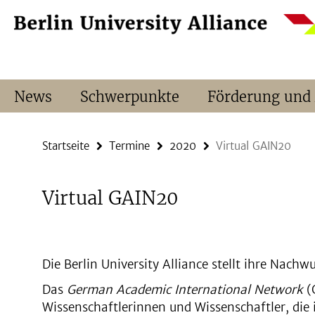
Springe
Service-
direkt
Navigation
zu
Inhalt
News
Schwerpunkte
Förderung und
Startseite
Termine
2020
Virtual GAIN20
Virtual GAIN20
Die Berlin University Alliance stellt ihre Nach
Das
German Academic International Network
(
Wissenschaftlerinnen und Wissenschaftler, die 