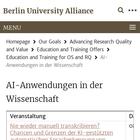
Springe
Service
Berlin University Alliance
direkt
Navigation
zu
Inhalt
MENU
Homepage
Our Goals
Advancing Research Quality
and Value
Education and Training Offers
Education and Training for OS and RQ
AI-
Anwendungen in der Wissenschaft
AI-Anwendungen in der
Wissenschaft
Veranstaltung
Dat
Nie wieder manuell transkribieren?
08.
Chancen und Grenzen der KI-gestützten
automatischen Spracherkennung von