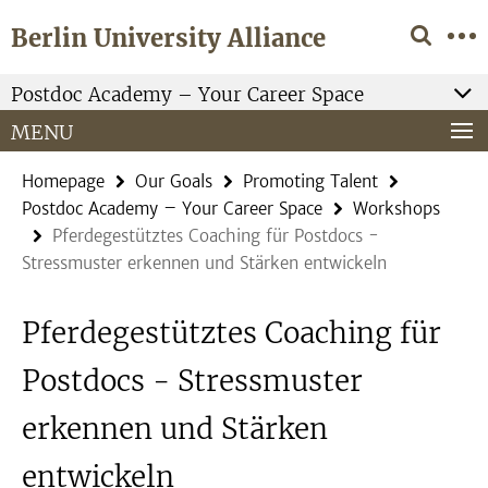
Springe
Service
Berlin University Alliance
direkt
Navigation
zu
Inhalt
Postdoc Academy – Your Career Space
MENU
Homepage
Our Goals
Promoting Talent
Postdoc Academy – Your Career Space
Workshops
Pferdegestütztes Coaching für Postdocs -
Stressmuster erkennen und Stärken entwickeln
Pferdegestütztes Coaching für
Postdocs - Stressmuster
erkennen und Stärken
entwickeln