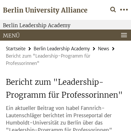
Springe
Service-
Berlin University Alliance
direkt
Navigation
zu
Inhalt
Berlin Leadership Academy
MENÜ
Startseite
Berlin Leadership Academy
News
Bericht zum "Leadership-Programm für
Professorinnen"
Bericht zum "Leadership-
Programm für Professorinnen"
Ein aktueller Beitrag von Isabel Fannrich-
Lautenschläger berichtet im Presseportal der
Humboldt-Universität zu Berlin über das
"Leadership-Programm für Professorinnen".