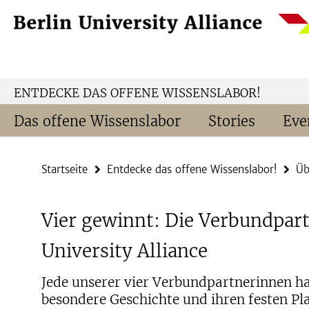
Springe
Service-
direkt
Navigation
zu
Inhalt
ENTDECKE DAS OFFENE WISSENSLABOR!
Das offene Wissenslabor
Stories
Eve
Startseite
Entdecke das offene Wissenslabor!
Üb
Vier gewinnt: Die Verbundpart
University Alliance
Jede unserer vier Verbundpartnerinnen hat 
besondere Geschichte und ihren festen Pla