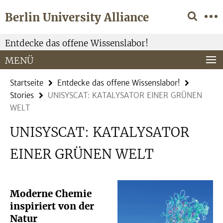
Springe
Service-
Berlin University Alliance
direkt
Navigation
zu
Inhalt
Entdecke das offene Wissenslabor!
MENÜ
Startseite
Entdecke das offene Wissenslabor!
Stories
UNISYSCAT: KATALYSATOR EINER GRÜNEN
WELT
UNISYSCAT: KATALYSATOR
EINER GRÜNEN WELT
Moderne Chemie
inspiriert von der
Natur