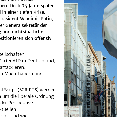
ben. Doch 25 Jahre später
in einer tiefen Krise.
Präsident Wladimir Putin,
er Generalsekretär der
 und nichtstaatliche
sitionieren sich offensiv
sellschaften
artei AfD in Deutschland,
attackieren.
ren Machthabern und
al Script (SCRIPTS)
werden
 um die liberale Ordnung
nder Perspektive
ktuellen
ript, und wie