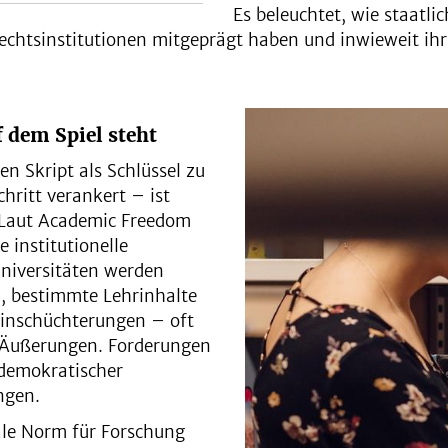
Es beleuchtet, wie staatli
echtsinstitutionen mitgeprägt haben und inwieweit ih
 dem Spiel steht
en Skript als Schlüssel zu
hritt verankert – ist
 Laut Academic Freedom
e institutionelle
niversitäten werden
n, bestimmte Lehrinhalte
Einschüchterungen – oft
n Äußerungen. Forderungen
 demokratischer
ngen.
rale Norm für Forschung