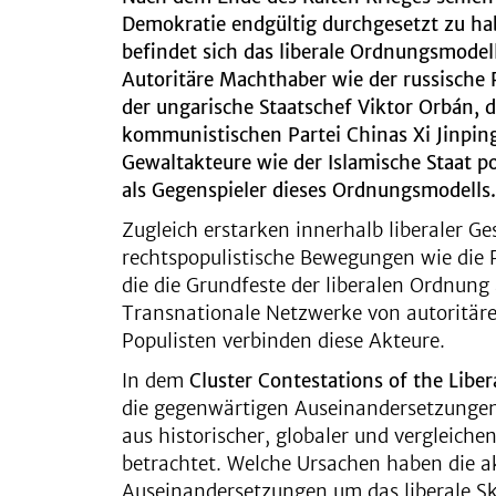
Demokratie endgültig durchgesetzt zu ha
befindet sich das liberale Ordnungsmodell 
Autoritäre Machthaber wie der russische 
der ungarische Staatschef Viktor Orbán, d
kommunistischen Partei Chinas Xi Jinping
Gewaltakteure wie der Islamische Staat po
als Gegenspieler dieses Ordnungsmodells.
Zugleich erstarken innerhalb liberaler Ge
rechtspopulistische Bewegungen wie die P
die die Grundfeste der liberalen Ordnung 
Transnationale Netzwerke von autoritä
Populisten verbinden diese Akteure.
In dem
Cluster Contestations of the Liber
die gegenwärtigen Auseinandersetzungen
aus historischer, globaler und vergleiche
betrachtet. Welche Ursachen haben die a
Auseinandersetzungen um das liberale Sk