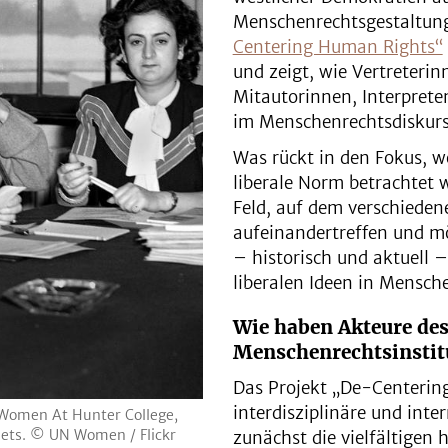
Menschenrechtsgestaltung
Centering Human Rights“
und zeigt, wie Vertreterin
Mitautorinnen, Interprete
im Menschenrechtsdiskurs
Was rückt in den Fokus, w
liberale Norm betrachtet 
Feld, auf dem verschieden
aufeinandertreffen und mö
– historisch und aktuell 
liberalen Ideen in Mensch
Wie haben Akteure des
Menschenrechtsinstit
Das Projekt „De-Centerin
interdisziplinäre und inte
 Women At Hunter College,
ets. © UN Women / Flickr
zunächst die vielfältigen