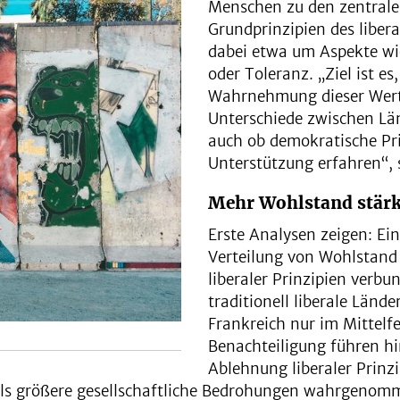
Menschen zu den zentrale
Grundprinzipien des libera
dabei etwa um Aspekte wi
oder Toleranz. „Ziel ist es
Wahrnehmung dieser Wert
Unterschiede zwischen Lä
auch ob demokratische Prin
Unterstützung erfahren“, s
Mehr Wohlstand stärkt
Erste Analysen zeigen: Ein
Verteilung von Wohlstand 
liberaler Prinzipien verb
traditionell liberale Länd
Frankreich nur im Mittelf
Benachteiligung führen hi
Ablehnung liberaler Prinz
als größere gesellschaftliche Bedrohungen wahrgenom