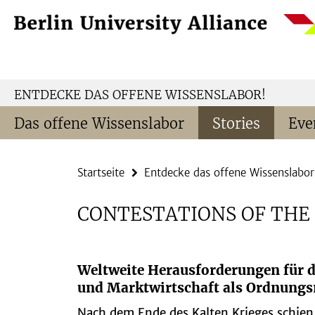
Springe
Service-
direkt
Navigation
zu
Inhalt
ENTDECKE DAS OFFENE WISSENSLABOR!
Das offene Wissenslabor
Stories
Eve
Startseite
Entdecke das offene Wissenslabor
CONTESTATIONS OF THE 
Weltweite Herausforderungen für d
und Marktwirtschaft als Ordnung
Nach dem Ende des Kalten Krieges schien s