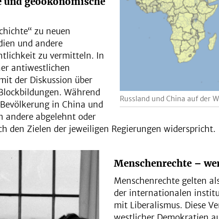
he und geoökonomische
schichte“ zu neuen
edien und andere
lichkeit zu vermitteln. In
ner antiwestlichen
it der Diskussion über
 Blockbildungen. Während
Russland und China auf der
r Bevölkerung in China und
n andere abgelehnt oder
ich den Zielen der jeweiligen Regierungen widerspricht.
Menschenrechte – wer 
Menschenrechte gelten als
der internationalen instit
mit Liberalismus. Diese V
westlicher Demokratien au