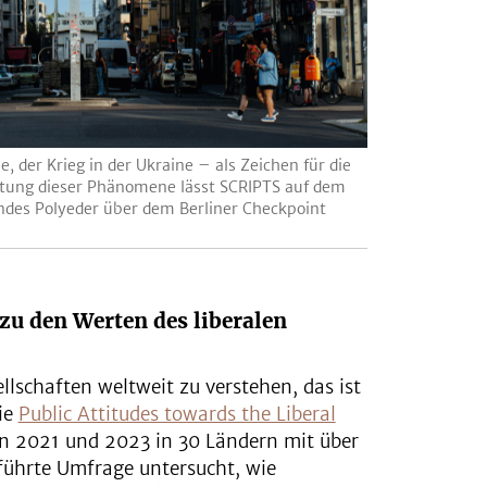
, der Krieg in der Ukraine – als Zeichen für die
htung dieser Phänomene lässt SCRIPTS auf dem
des Polyeder über dem Berliner Checkpoint
u den Werten des liberalen
llschaften weltweit zu verstehen, das ist
die
Public Attitudes towards the Liberal
en 2021 und 2023 in 30 Ländern mit über
ührte Umfrage untersucht, wie