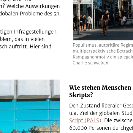
sen? Welche Auswirkungen
globalen Probleme des 21.
tigen Infragestellungen
blem, das in vielen
Populismus, autoritäre Regime
ch auftritt. Hier sind
multiperspektivische Betrac
Kampagnenmotiv ein spiegeln
Charlie schweben.
Wie stehen Menschen z
Skripts?
Den Zustand liberaler Gese
u.a. Ziel der globalen Stu
Script (PALS)
. Die zwisch
60.000 Personen durchgef