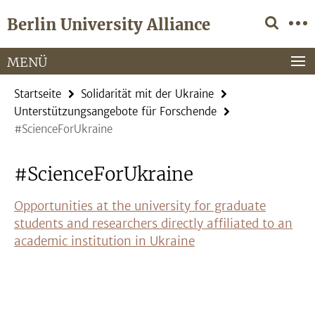
Springe
Service-
Berlin University Alliance
direkt
Navigation
zu
Inhalt
MENÜ
Startseite
Solidarität mit der Ukraine
Unterstützungsangebote für Forschende
#ScienceForUkraine
#ScienceForUkraine
Opportunities at the university for graduate
students and researchers directly affiliated to an
academic institution in Ukraine