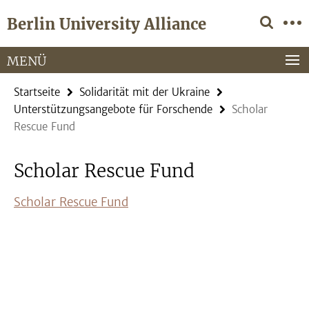
Springe
Service-
Berlin University Alliance
direkt
Navigation
zu
Inhalt
MENÜ
Startseite
Solidarität mit der Ukraine
Unterstützungsangebote für Forschende
Scholar
Rescue Fund
Scholar Rescue Fund
Scholar Rescue Fund