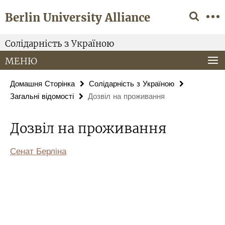
Springe
Навігація
Berlin University Alliance
direkt
zu
Inhalt
Солідарність з Україною
МЕНЮ
Домашня Сторінка
Солідарність з Україною
Загальні відомості
Дозвіл на проживання
Дозвіл на проживання
Сенат Берліна