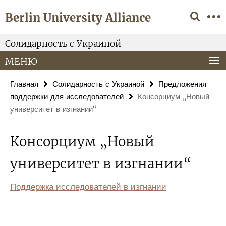
Springe
Сервисная
Berlin University Alliance
direkt
навигация
zu
Inhalt
Солидарность с Украиной
MEНЮ
Главная
Солидарность с Украиной
Предложения
поддержки для исследователей
Консорциум „Новый
университет в изгнании“
Консорциум „Новый
университет в изгнании“
Поддержка исследователей в изгнании