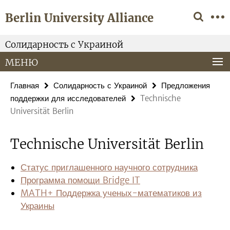
Springe
Сервисная
Berlin University Alliance
direkt
навигация
zu
Inhalt
Солидарность с Украиной
MEНЮ
Главная
Солидарность с Украиной
Предложения
поддержки для исследователей
Technische
Universität Berlin
Technische Universität Berlin
Статус приглашенного научного сотрудника
Программа помощи Bridge IT
MATH+ Поддержка ученых-математиков из
Украины