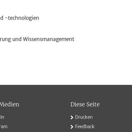
nd -technologien
sierung und Wissensmanagement
 Medien
Diese Seite
In
Drucken
gram
Feedback