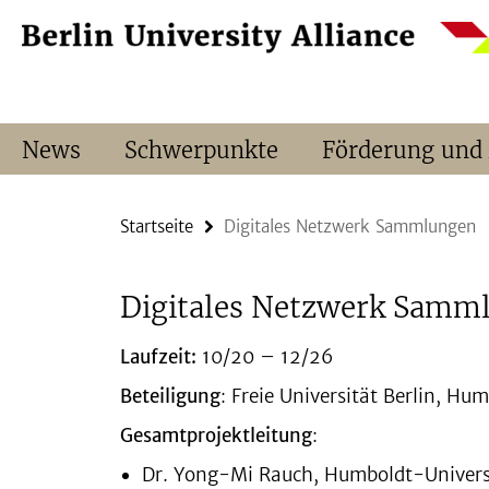
Springe
Service-
direkt
Navigation
zu
Inhalt
News
Schwerpunkte
Förderung und
Startseite
Digitales Netzwerk Sammlungen
Digitales Netzwerk Samm
Laufzeit:
10/20 – 12/26
Beteiligung
: Freie Universität Berlin, Hu
Gesamtprojektleitung
:
Dr. Yong-Mi Rauch, Humboldt-Universi