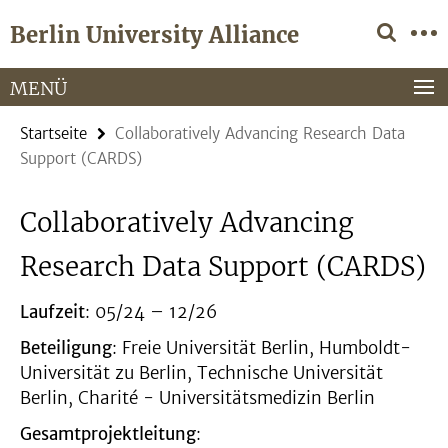
Springe
Service-
Berlin University Alliance
direkt
Navigation
zu
Inhalt
MENÜ
Startseite
Collaboratively Advancing Research Data
Support (CARDS)
Collaboratively Advancing
Research Data Support (CARDS)
Laufzeit
: 05/24 – 12/26
Beteiligung
: Freie Universität Berlin, Humboldt-
Universität zu Berlin, Technische Universität
Berlin, Charité - Universitätsmedizin Berlin
Gesamtprojektleitung
: