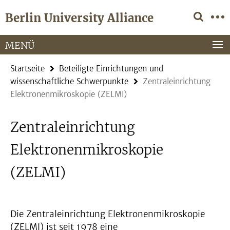
Springe
Service-
Berlin University Alliance
direkt
Navigation
zu
Inhalt
MENÜ
Startseite
Beteiligte Einrichtungen und
wissenschaftliche Schwerpunkte
Zentraleinrichtung
Elektronenmikroskopie (ZELMI)
Zentraleinrichtung
Elektronenmikroskopie
(ZELMI)
Die Zentraleinrichtung Elektronenmikroskopie
(ZELMI) ist seit 1978 eine